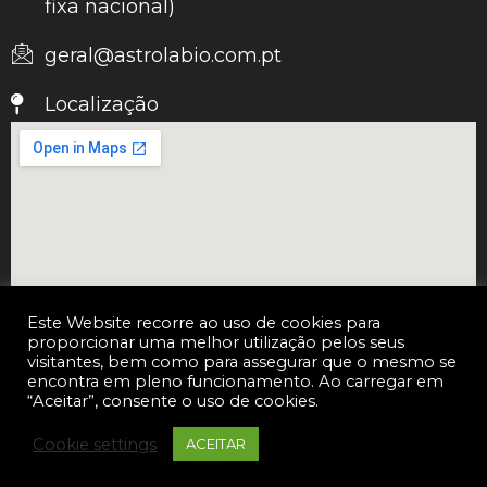
fixa nacional)
geral@astrolabio.com.pt
Localização
Este Website recorre ao uso de cookies para
proporcionar uma melhor utilização pelos seus
visitantes, bem como para assegurar que o mesmo se
encontra em pleno funcionamento. Ao carregar em
“Aceitar”, consente o uso de cookies.
Copyright © 2026 Astrolábio Orientação e Estratégia, S.A. |
Todos os direitos reservados | Astrolábio
Cookie settings
ACEITAR