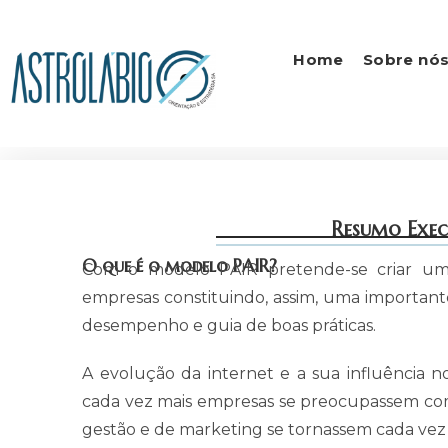
Home
Sobre nó
Resumo Exec
O que é o modelo PAIR?
Com o modelo PAIR pretende-se criar um 
empresas constituindo, assim, uma important
desempenho e guia de boas práticas.
A evolução da internet e a sua influência 
cada vez mais empresas se preocupassem com
gestão e de marketing se tornassem cada vez m