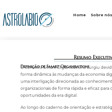
Home
Sobre nó
Resumo Executiv
Definição de Smart Organisations
O conceito S
mart Organisations
surgiu devi
forma dinâmica às mudanças da economia digi
uma interligação direcionada ao conhecimento
organizacionais de forma rápida e eficaz para
oportunidades da era digital.
Ao longo do caderno de orientação e estratég