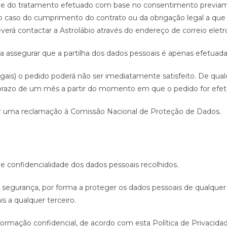
tude do tratamento efetuado com base no consentimento previa
aso do cumprimento do contrato ou da obrigação legal a que a As
verá contactar a Astrolábio através do endereço de correio ele
 a assegurar que a partilha dos dados pessoais é apenas efetuada 
egais) o pedido poderá não ser imediatamente satisfeito. De qual
prazo de um mês a partir do momento em que o pedido for efet
tar uma reclamação à Comissão Nacional de Proteção de Dados.
 confidencialidade dos dados pessoais recolhidos.
 segurança, por forma a proteger os dados pessoais de qualquer 
 a qualquer terceiro.
mação confidencial, de acordo com esta Política de Privacidade 