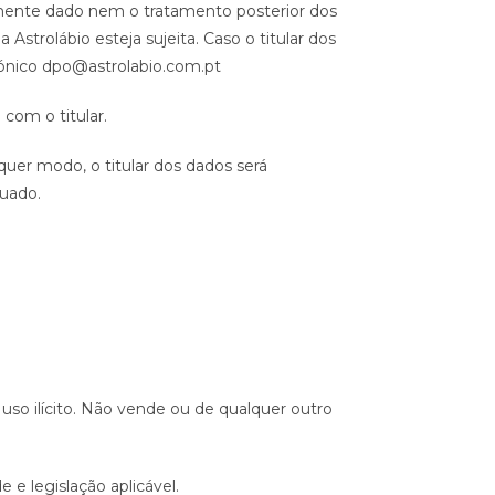
mente dado nem o tratamento posterior dos
trolábio esteja sujeita. Caso o titular dos
trónico dpo@astrolabio.com.pt
com o titular.
quer modo, o titular dos dados será
uado.
uso ilícito. Não vende ou de qualquer outro
e legislação aplicável.