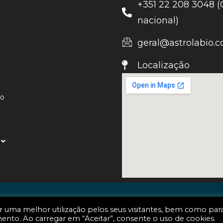
+351 22 208 3048 (
nacional)
geral@astrolabio.c
Localização
ão
s os direitos reservados | Astrolábio
r uma melhor utilização pelos seus visitantes, bem como par
to. Ao carregar em “Aceitar”, consente o uso de cookies.