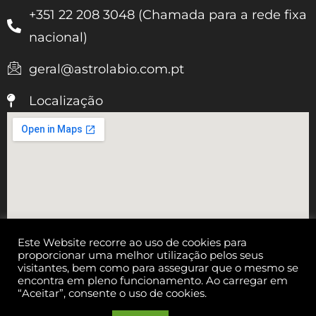
+351 22 208 3048 (Chamada para a rede fixa
nacional)
geral@astrolabio.com.pt
Localização
Este Website recorre ao uso de cookies para
proporcionar uma melhor utilização pelos seus
visitantes, bem como para assegurar que o mesmo se
encontra em pleno funcionamento. Ao carregar em
“Aceitar”, consente o uso de cookies.
Copyright © 2026 Astrolábio Orientação e Estratégia, S.A. |
Todos os direitos reservados | Astrolábio