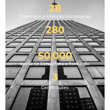
28
Protocolos e Alianças Estratégicas
280
Projetos Realizados
50,000
Horas de Consultoria e Formação
3
Certificações