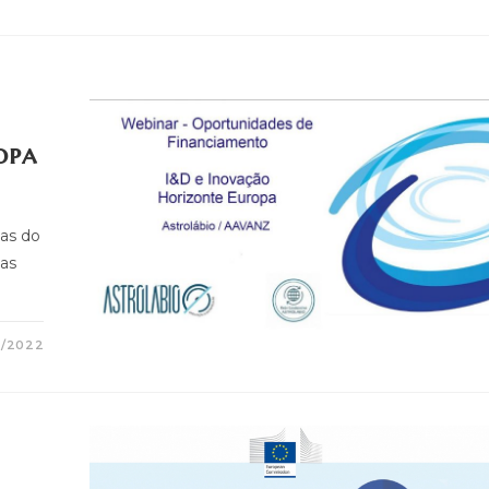
opa
eas do
as
2/2022