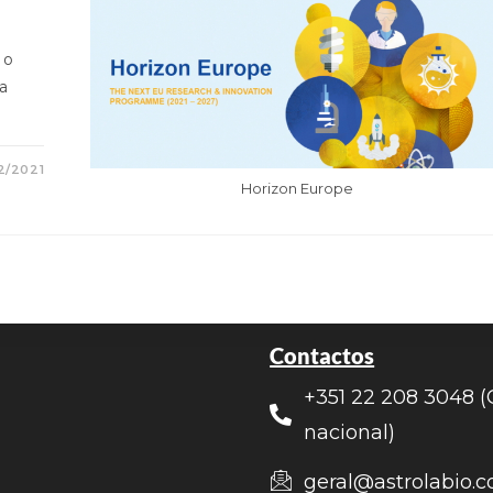
 o
a
2/2021
Horizon Europe
Contactos
+351 22 208 3048 (
nacional)
geral@astrolabio.c