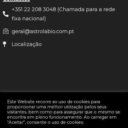
+351 22 208 3048 (Chamada para a rede
fixa nacional)
geral@astrolabio.com.pt
Localização
Este Website recorre ao uso de cookies para
proporcionar uma melhor utilização pelos seus
visitantes, bem como para assegurar que o mesmo se
encontra em pleno funcionamento. Ao carregar em
“Aceitar”, consente o uso de cookies.
Copyright © 2026 Astrolábio Orientação e Estratégia, S.A. |