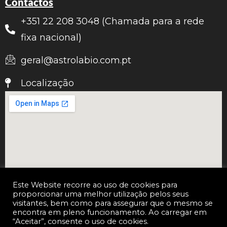
Contactos
+351 22 208 3048 (Chamada para a rede
fixa nacional)
geral@astrolabio.com.pt
Localização
Este Website recorre ao uso de cookies para
proporcionar uma melhor utilização pelos seus
visitantes, bem como para assegurar que o mesmo se
encontra em pleno funcionamento. Ao carregar em
“Aceitar”, consente o uso de cookies.
Copyright © 2026 Astrolábio Orientação e Estratégia, S.A. |