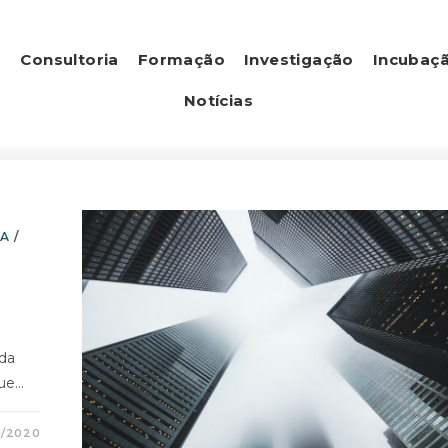
s
Consultoria
Formação
Investigação
Incubaç
Notícias
IA
/
da
que…
1/2020