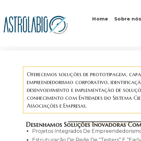
Home
Sobre nó
Oferecemos soluções de prototipagem, capa
empreendedorismo corporativo, identificaçã
desenvolvimento e implementação de soluções 
conhecimento com Entidades do Sistema Cie
Associações e Empresas.
Desenhamos Soluções Inovadoras Com
Projetos Integrados De Empreendedorismo
Estruturação De Rede De “testers” E “earl